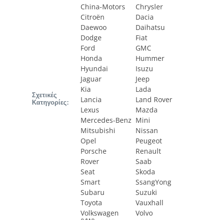
China-Motors
Chrysler
Citroën
Dacia
Daewoo
Daihatsu
Dodge
Fiat
Ford
GMC
Honda
Hummer
Hyundai
Isuzu
Jaguar
Jeep
Kia
Lada
Σχετικές
Lancia
Land Rover
Κατηγορίες:
Lexus
Mazda
Mercedes-Benz
Mini
Mitsubishi
Nissan
Opel
Peugeot
Porsche
Renault
Rover
Saab
Seat
Skoda
Smart
SsangYong
Subaru
Suzuki
Toyota
Vauxhall
Volkswagen
Volvo