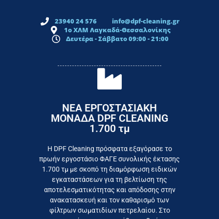
23940 24 576
info@dpf-cleaning.gr
1ο ΧΛΜ Λαγκαδά-Θεσσαλονίκης
Δευτέρα - Σάββατο 09:00 - 21:00
ΝΕΑ ΕΡΓΟΣΤΑΣΙΑΚΗ
ΜΟΝΑΔΑ DPF CLEANING
1.700 τμ
εργοστάσιο
Επικοινωνήστε σήμερα με το
Η DPF Cleaning πρόσφατα εξαγόρασε το
πρωήν εργοστάσιο ΦΑΓΕ συνολικής έκτασης
καταναλωτή
1.700 τμ με σκοπό τη διαμόρφωση ειδικών
το συμφέρον του τελικού
εγκαταστάσεων για τη βελτίωση της
Εργαζόμαστε καθημερινά για
αποτελεσματικότητας και απόδοσης στην
ανακατασκευή και τον καθαρισμό των
φίλτρων σωματιδίων πετρελαίου. Στο