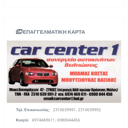
ΕΠΑΓΓΕΛΜΑΤΙΚΗ ΚΑΡΤΑ
ΠΛΗΡΟΦΟΡΙΕΣ
Μακεδονομάχων 47, Συκιές,
Διεύθυνση:
Θεσσαλονίκη
Κεντρική Μακεδονία
Περιφέρεια:
2310639991, 2310639992
Τηλ. Επικοινωνίας:
6974469611, 6980044456
Κινητό: