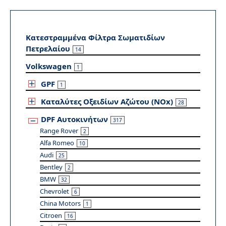
Κατεστραμμένα Φίλτρα Σωματιδίων
Πετρελαίου
14
Volkswagen
1
GPF
1
Καταλύτες Οξειδίων Αζώτου (NOx)
28
DPF Αυτοκινήτων
317
Range Rover
2
Alfa Romeo
10
Audi
25
Bentley
2
BMW
32
Chevrolet
6
China Motors
1
Citroen
16