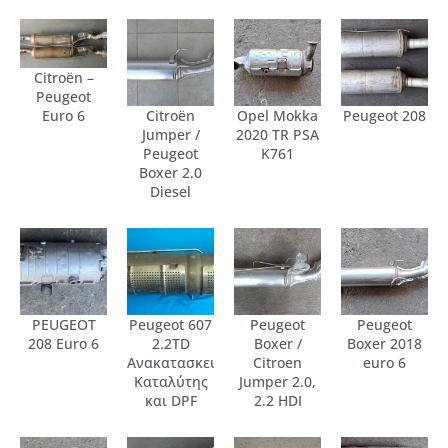
Citroën –
Peugeot
Euro 6
Citroën
Opel Mokka
Peugeot 208
Jumper /
2020 TR PSA
Peugeot
K761
Boxer 2.0
Diesel
PEUGEOT
Peugeot 607
Peugeot
Peugeot
208 Euro 6
2.2TD
Boxer /
Boxer 2018
Ανακατασκευασμένος
Citroen
euro 6
Καταλύτης
Jumper 2.0,
και DPF
2.2 HDI