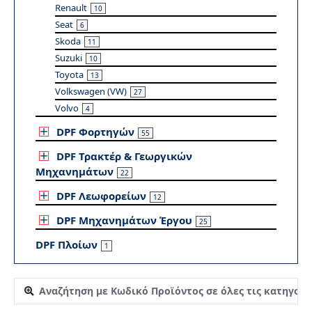
Renault
10
Seat
6
Skoda
11
Suzuki
10
Toyota
13
Volkswagen (VW)
27
Volvo
4
DPF Φορτηγών
55
DPF Τρακτέρ & Γεωργικών
Μηχανημάτων
22
DPF Λεωφορείων
12
DPF Μηχανημάτων Έργου
25
DPF Πλοίων
1