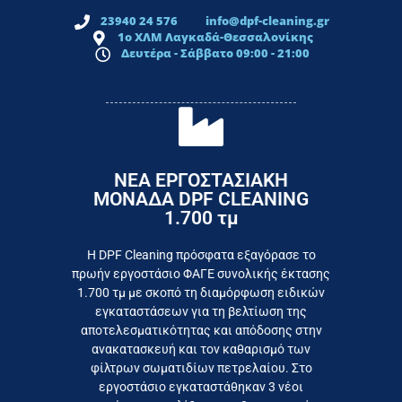
23940 24 576
info@dpf-cleaning.gr
1ο ΧΛΜ Λαγκαδά-Θεσσαλονίκης
Δευτέρα - Σάββατο 09:00 - 21:00
ΝΕΑ ΕΡΓΟΣΤΑΣΙΑΚΗ
ΜΟΝΑΔΑ DPF CLEANING
1.700 τμ
εργοστάσιο
Επικοινωνήστε σήμερα με το
Η DPF Cleaning πρόσφατα εξαγόρασε το
πρωήν εργοστάσιο ΦΑΓΕ συνολικής έκτασης
καταναλωτή
1.700 τμ με σκοπό τη διαμόρφωση ειδικών
το συμφέρον του τελικού
εγκαταστάσεων για τη βελτίωση της
Εργαζόμαστε καθημερινά για
αποτελεσματικότητας και απόδοσης στην
ανακατασκευή και τον καθαρισμό των
φίλτρων σωματιδίων πετρελαίου. Στο
εργοστάσιο εγκαταστάθηκαν 3 νέοι