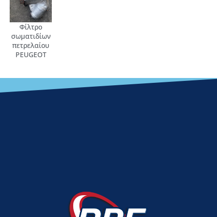
Φίλτρο
σωματιδίων
πετρελαίου
PEUGEOT