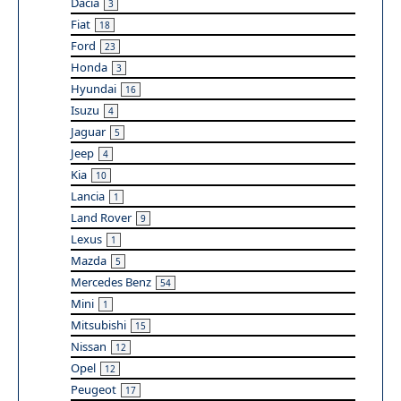
Dacia
3
Fiat
18
Ford
23
Honda
3
Hyundai
16
Isuzu
4
Jaguar
5
Jeep
4
Kia
10
Lancia
1
Land Rover
9
Lexus
1
Mazda
5
Mercedes Benz
54
Mini
1
Mitsubishi
15
Nissan
12
Opel
12
Peugeot
17