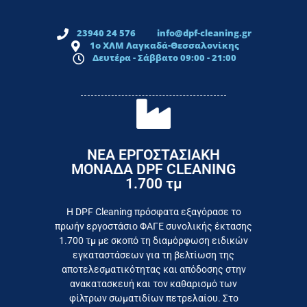
23940 24 576
info@dpf-cleaning.gr
1ο ΧΛΜ Λαγκαδά-Θεσσαλονίκης
Δευτέρα - Σάββατο 09:00 - 21:00
ΝΕΑ ΕΡΓΟΣΤΑΣΙΑΚΗ
ΜΟΝΑΔΑ DPF CLEANING
1.700 τμ
εργοστάσιο
Επικοινωνήστε σήμερα με το
Η DPF Cleaning πρόσφατα εξαγόρασε το
πρωήν εργοστάσιο ΦΑΓΕ συνολικής έκτασης
καταναλωτή
1.700 τμ με σκοπό τη διαμόρφωση ειδικών
το συμφέρον του τελικού
εγκαταστάσεων για τη βελτίωση της
Εργαζόμαστε καθημερινά για
αποτελεσματικότητας και απόδοσης στην
ανακατασκευή και τον καθαρισμό των
φίλτρων σωματιδίων πετρελαίου. Στο