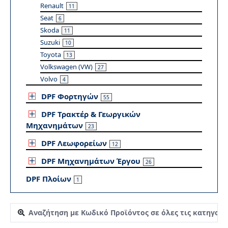
Renault
11
Seat
6
Skoda
11
Suzuki
10
Toyota
13
Volkswagen (VW)
27
Volvo
4
DPF Φορτηγών
55
DPF Τρακτέρ & Γεωργικών
Μηχανημάτων
23
DPF Λεωφορείων
12
DPF Μηχανημάτων Έργου
26
DPF Πλοίων
1