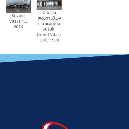
Φίλτρο
Suzuki
σωματιδίων
Vitara 1,3
πετρελαίου
2016
Suzuki
Grand Vitara
DDiS 1900