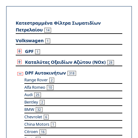
Κατεστραμμένα Φίλτρα Σωματιδίων
Πετρελαίου
14
Volkswagen
1
GPF
1
Καταλύτες Οξειδίων Αζώτου (NOx)
28
DPF Αυτοκινήτων
318
Range Rover
2
Alfa Romeo
10
Audi
25
Bentley
2
BMW
32
Chevrolet
6
China Motors
1
Citroen
16