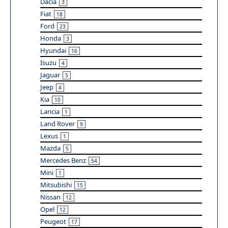
Dacia
3
Fiat
18
Ford
23
Honda
3
Hyundai
16
Isuzu
4
Jaguar
5
Jeep
4
Kia
10
Lancia
1
Land Rover
9
Lexus
1
Mazda
5
Mercedes Benz
54
Mini
1
Mitsubishi
15
Nissan
12
Opel
12
Peugeot
17