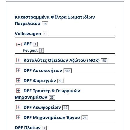
Κατεστραμμένα Φίλτρα Σωματιδίων
Πετρελαίου
14
Volkswagen
1
GPF
1
Peugeot
1
Καταλύτες Οξειδίων Αζώτου (NOx)
28
DPF Αυτοκινήτων
318
DPF Φορτηγών
55
DPF Τρακτέρ & Γεωργικών
Μηχανημάτων
23
DPF Λεωφορείων
12
DPF Μηχανημάτων Έργου
26
DPF Πλοίων
1