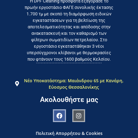
Η DPF Cleaning πρόσφατα εξαγόρασε το
πρωήν εργοστάσιο ΦΑΓΕ συνολικής έκτασης
καταναλωτή
1.700 τμ με σκοπό τη διαμόρφωση ειδικών
το συμφέρον του τελικού
εγκαταστάσεων για τη βελτίωση της
Εργαζόμαστε καθημερινά για
αποτελεσματικότητας και απόδοσης στην
ανακατασκευή και τον καθαρισμό των
φίλτρων σωματιδίων πετρελαίου. Στο
εργοστάσιο εγκαταστάθηκαν 3 νέοι
υπερσύγχρονοι κλίβανοι με θερμοκρασίες
που φτάνουν τους 1600 βαθμούς Κελσίου.
Νέο Υποκατάστημα: Μαιάνδρου 65 με Κανάρη,
Εύοσμος Θεσσαλονίκης
Ακολουθήστε μας
Πολιτική Απορρήτου & Cookies