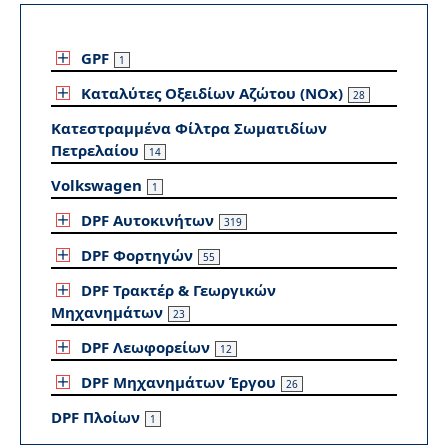
GPF
1
Καταλύτες Οξειδίων Αζώτου (NOx)
28
Κατεστραμμένα Φίλτρα Σωματιδίων
Πετρελαίου
14
Volkswagen
1
DPF Αυτοκινήτων
319
DPF Φορτηγών
55
DPF Τρακτέρ & Γεωργικών
Μηχανημάτων
23
DPF Λεωφορείων
12
DPF Μηχανημάτων Έργου
26
DPF Πλοίων
1