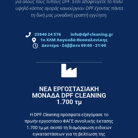
για όλους τους τύπους DPF. Έτσι αποφεύγετε το πολύ
υψηλό κόστος αγοράς καινούργιου DPF έχοντας πάντα
τη δική μας μοναδική γραπτή εγγύηση.
23940 24 576
info@dpf-cleaning.gr
1ο ΧΛΜ Λαγκαδά-Θεσσαλονίκης
Δευτέρα - Σάββατο 09:00 - 21:00
ΝΕΑ ΕΡΓΟΣΤΑΣΙΑΚΗ
ΜΟΝΑΔΑ DPF CLEANING
1.700 τμ
εργοστάσιο
Επικοινωνήστε σήμερα με το
Η DPF Cleaning πρόσφατα εξαγόρασε το
πρωήν εργοστάσιο ΦΑΓΕ συνολικής έκτασης
καταναλωτή
1.700 τμ με σκοπό τη διαμόρφωση ειδικών
το συμφέρον του τελικού
εγκαταστάσεων για τη βελτίωση της
Εργαζόμαστε καθημερινά για