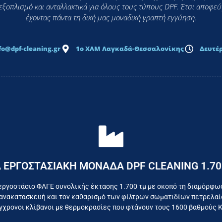
 εξοπλισμό και ανταλλακτικά για όλους τους τύπους DPF. Έτσι αποφ
έχοντας πάντα τη δική μας μοναδική γραπτή εγγύηση.
fo@dpf-cleaning.gr
1ο ΧΛΜ Λαγκαδά-Θεσσαλονίκης
Δευτέρ
Επικοινωνήστε σήμερα με το εργοστάσιο
 ΕΡΓΟΣΤΑΣΙΑΚΗ ΜΟΝΑΔΑ DPF CLEANING 1.70
όμαστε καθημερινά για το συμφέρον του τελικού κατα
εργοστάσιο ΦΑΓΕ συνολικής έκτασης 1.700 τμ με σκοπό τη διαμόρφω
ανακατασκευή και τον καθαρισμό των φίλτρων σωματιδίων πετρελαίο
χρονοι κλίβανοι με θερμοκρασίες που φτάνουν τους 1600 βαθμούς 