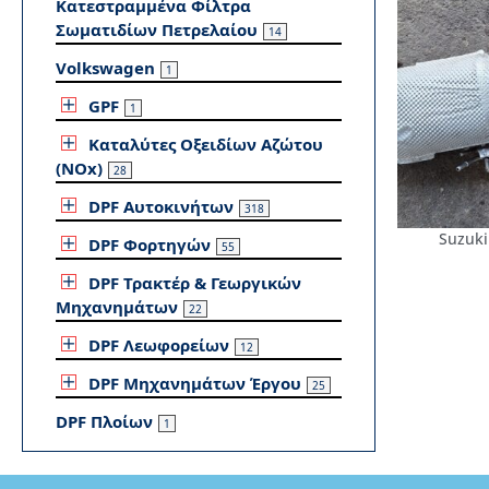
Κατεστραμμένα Φίλτρα
Σωματιδίων Πετρελαίου
14
Volkswagen
1
GPF
1
Καταλύτες Οξειδίων Αζώτου
(NOx)
28
DPF Αυτοκινήτων
318
Suzuki
DPF Φορτηγών
55
DPF Τρακτέρ & Γεωργικών
Μηχανημάτων
22
DPF Λεωφορείων
12
DPF Μηχανημάτων Έργου
25
DPF Πλοίων
1